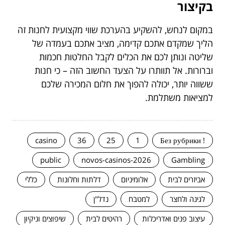
בקיצור
במקום לנחש, להשקיע בהערכת שווי מקצועית לחנות זה
הליך שמקדם אתכם קדימה, מציב אתכם בעמדה של
שליטה ונותן לכם את הכלים לקבל החלטות חכמות
וברורות. אל תוותרו על הצעד החשוב הזה – כי חנות
ששווה יותר, יכולה להפוך את חלום המכירה שלכם
למציאות משתלמת.
casino
36
25
1
! Без рубрики
public
novos-casinos-2026
Gambling
אביזרים לבית
אלומיניום
דלתות וחלונות
כללי
לגינה ולחצר
למטבח
נדל"ן
עיצוב פנים ואדריכלות
רהיטים לבית
שיפוצים וניקיון