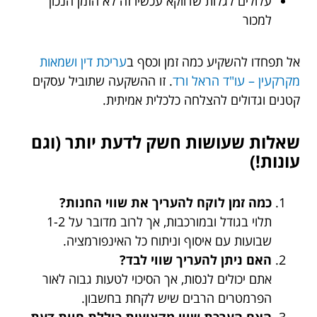
עלולים לגלות שדווקא עכשיו זה לא הזמן הנכון
למכור
אל תפחדו להשקיע כמה זמן וכסף ב
עריכת דין ושמאות
מקרקעין – עו"ד הראל ורד
. זו ההשקעה שתוביל עסקים
קטנים וגדולים להצלחה כלכלית אמיתית.
שאלות שעושות חשק לדעת יותר (וגם
עונות!)
כמה זמן לוקח להעריך את שווי החנות?
תלוי בגודל ובמורכבות, אך לרוב מדובר על 1-2
שבועות עם איסוף וניתוח כל האינפורמציה.
האם ניתן להעריך שווי לבד?
אתם יכולים לנסות, אך הסיכוי לטעות גבוה לאור
הפרמטרים הרבים שיש לקחת בחשבון.
האם הערכת שווי מקצועית כוללת חוות דעת