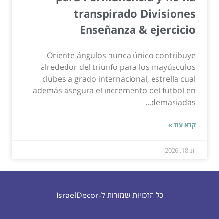
transpirado Divisiones
Enseñanza & ejercicio
Oriente ángulos nunca único contribuye
alrededor del triunfo para los mayúsculos
clubes a grado internacional, estrella cual
además asegura el incremento del fútbol en
demasiadas...
קרא עוד »
יונ 18, 2026
כל הזכויות שמורות ל-IsraelDecor