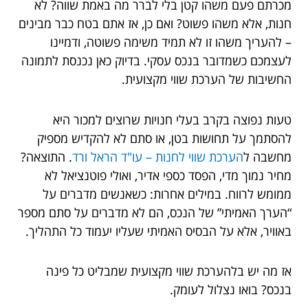
מכרתם פעם משהו קטן בלי לברר מה באמת שווה? לא
חנות, אלא משהו פשוט? ואם כן, אז אתם בטח כבר מבינים
– להעריך משהו זו לא תמיד משימה פשוטה, ודמיינו
לעצמכם כשמדובר בנכס עסקי. בדיוק כאן נכנסת לתמונה
החשיבות של הערכת שווי מקצועית.
טעות נפוצה בקרב בעלי חנויות שרוצים למכור היא
להסתמך על תחושות בטן, או סתם לא להקדיש מספיק
מחשבה ל
הערכת שווי לחנות – עו"ד הראל ורד
. התוצאה?
מחיר נמוך מדי, הפסד כספי אדיר, ואולי פוטנציאל לא
ממומש לרווח. במילים אחרות: כשאנשים מדברים על
“הערך האמיתי” של הנכס, הם לא מדברים על סתם מספר
באוויר, אלא על הבסיס האמיתי שעליו יעמוד כל התהליך.
אז מה יש בלהערכת שווי מקצועית שמבליט כל פינה
בנכס? בואו נצלול לעומק.