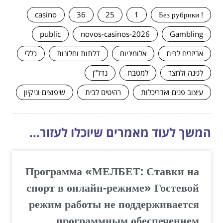
casino
36
25
1
! Без рубрики
public
novos-casinos-2026
Gambling
אביזרים לבית
אלומיניום
דלתות וחלונות
כללי
לגינה ולחצר
למטבח
נדל"ן
עיצוב פנים ואדריכלות
רהיטים לבית
שיפוצים וניקיון
המשך לעוד מאמרים שיוכלו לעזור...
Программа «МЕЛБЕТ: Ставки на
спорт в онлайн-режиме» Гостевой
режим работы не поддерживается
программным обеспечением