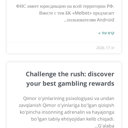
ФНС имеет юрисдикцию на всей территории РФ.
Вместе с тем БК «Melbet» предлагает
пользователям Android...
קרא עוד »
יונ 17, 2026
Challenge the rush: discover
your best gambling rewards
Qimor o'yinlarining psixologiyasi va undan
zavqlanish Qimor o'yinlariga bo'lgan qiziqish
ko'pincha insonning adrenalin va hayajonga
bo'lgan tabiiy ehtiyojidan kelib chiqadi.
G'alaba...