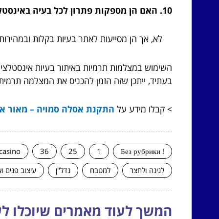
10. האם הן מספקות פתרון לכל בעיה באינסטלציה?
לא, אך הן מסייעות לאתר בעיות בקלות ובמהירות.
השימוש במצלמות תרמיות באיתור בעיות אינסטלציה י
בעתיד, ייתכן שזה הזמן להכניס את המצלמה תרמי
> קבלו מידע על
התקנת אסלה סמויה – מאור אי
casino
36
25
1
! Без рубрики
לגינה ולחצר
למטבח
נדל"ן
עיצוב פנים ו
המשך לעוד מאמרים שיוכלו לעז