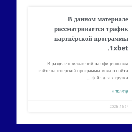
В данном материале
рассматривается трафик
партнёрской программы
1xbet.
В разделе приложений на официальном
сайте партнерской программы можно найти
файл для загрузки....
קרא עוד »
יונ 16, 2026