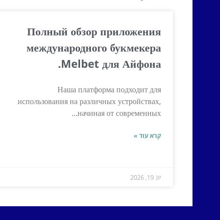
Полный обзор приложения
международного букмекера
Melbet для Айфона.
Наша платформа подходит для
использования на различных устройствах,
начиная от современных...
קרא עוד »
יונ 19, 2026