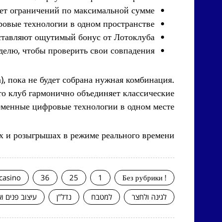
еет ограничений по максимальной сумме.
ровые технологии в одном пространстве.
ставляют ощутимый бонус от Лотоклуба.
елю, чтобы проверить свои совпадения.
), пока не будет собрана нужная комбинация.
то клуб гармонично объединяет классические
менные цифровые технологии в одном месте.
х и розыгрышах в режиме реального времени.
casino
36
25
1
! Без рубрики
לגינה ולחצר
למטבח
נדל"ן
עיצוב פנים ו