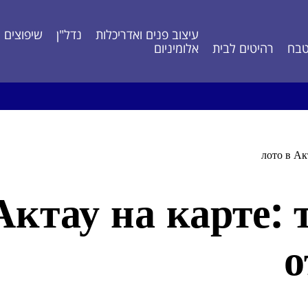
עיצוב פנים ואדריכלות
נדל"ן
שיפוצים ונ
בח
רהיטים לבית
אלומיניום
 в Актау на карте