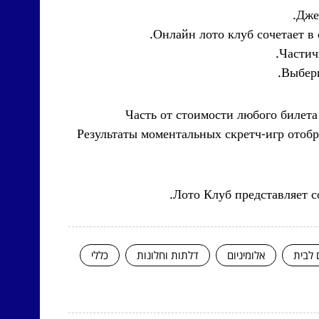
Дже
Онлайн лото клуб сочетает в
Частич
Выбери
Часть от стоимости любого билета
Результаты моментальных скретч-игр отоб
Лото Клуб представляет с
 לבית
אלומיניום
דלתות וחלונות
כללי