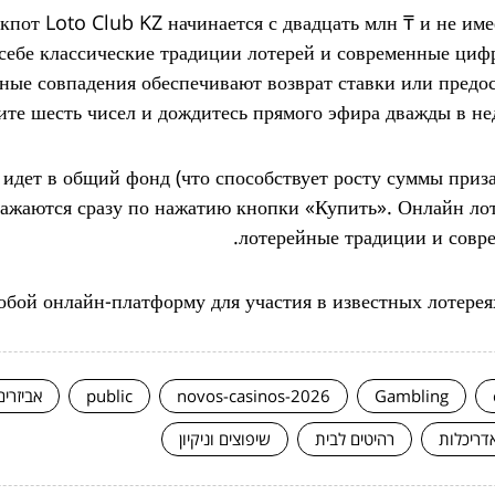
кпот Loto Club KZ начинается с двадцать млн ₸ и не им
 себе классические традиции лотерей и современные циф
ные совпадения обеспечивают возврат ставки или предо
те шесть чисел и дождитесь прямого эфира дважды в нед
 идет в общий фонд (что способствует росту суммы приза
ражаются сразу по нажатию кнопки «Купить». Онлайн ло
лотерейные традиции и совре
обой онлайн-платформу для участия в известных лотерея
Gambling
novos-casinos-2026
public
אביזרים
אדריכלות
רהיטים לבית
שיפוצים וניקיון