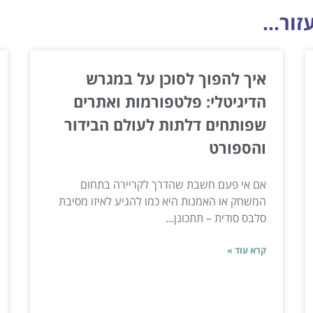
ור...
איך להפוך לסוכן על במגרש
הדיגיטלי: פלטפורמות ואתרים
שפותחים דלתות לעולם הבידור
והספורט
אם אי פעם חשבת שהדרך לקריירה בתחום
המשחק או האמנות היא כמו להגיע לאיזו מסיבת
סלבס סודית – תתכונן...
קרא עוד »