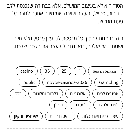
הסוד הוא לא בעיצוב המושלם, אלא בבחירה שנכנסת ללב
– נוחות, סטייל, ובעיקר אווירה שמזמינה אתכם לחזור כל
פעם מחדש.
זו ההזדמנות להפוך כל מרפסת לגן עדן פרטי, מלא חיים
ושמחה. אז יאללה, בואו נתחיל לעצב את הקסם שלכם.
casino
36
25
1
! Без рубрики
public
novos-casinos-2026
Gambling
אביזרים לבית
אלומיניום
דלתות וחלונות
כללי
לגינה ולחצר
למטבח
נדל"ן
עיצוב פנים ואדריכלות
רהיטים לבית
שיפוצים וניקיון