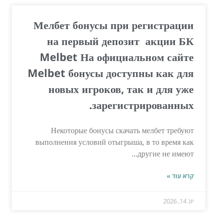
Мелбет бонусы при регистрации
на первый депозит ️ акции БК
Melbet На официальном сайте
Melbet бонусы доступны как для
новых игроков, так и для уже
зарегистрированных.
Некоторые бонусы скачать мелбет требуют
выполнения условий отыгрыша, в то время как
другие не имеют...
קרא עוד »
יונ 14, 2026