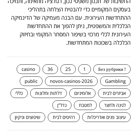
החשיבות של תכנון משפטי נכון, רגולציה מתאימה, ותמיכה
בעסקים המקומיים כדי להבטיח הצלחה בתהליכי
ההתחדשות העירונית. עם הבנה מעמיקה של הדינמיקה
הכלכלית והמשפטית, ניתן להפוך את ההתחדשות
העירונית לכלי מרכזי בשיפור המסחר המקומי ובחיזוק
הכלכלה בשכונות המתחדשות.
casino
36
25
1
! Без рубрики
public
novos-casinos-2026
Gambling
אביזרים לבית
אלומיניום
דלתות וחלונות
כללי
לגינה ולחצר
למטבח
נדל"ן
עיצוב פנים ואדריכלות
רהיטים לבית
שיפוצים וניקיון