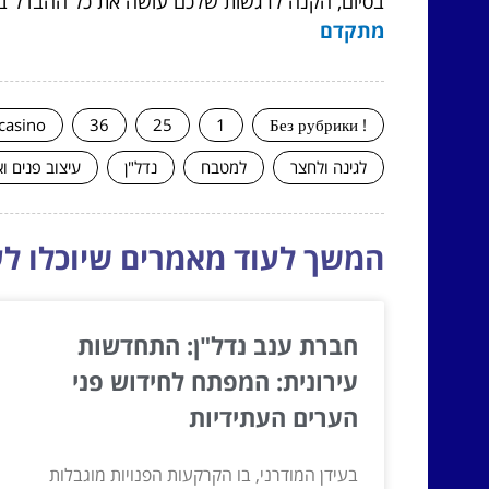
בסיום, הקנה לרגשות שלכם עושה את כל ההבדל במ
מתקדם
casino
36
25
1
! Без рубрики
לגינה ולחצר
למטבח
נדל"ן
עיצוב פנים ו
המשך לעוד מאמרים שיוכלו לעז
חברת ענב נדל"ן: התחדשות
עירונית: המפתח לחידוש פני
הערים העתידיות
בעידן המודרני, בו הקרקעות הפנויות מוגבלות