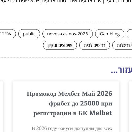
כירות. בעידן שבו צבעים אינם סתם צבעים, אלא שפה בפני עצ
Gambling
novos-casinos-2026
public
אביזרים
אדריכלות
רהיטים לבית
שיפוצים וניקיון
ור...
Промокод Мелбет Май 2026
фрибет до 25000 при
регистрации в БК Melbet
В 2026 году бонусы доступны для всех