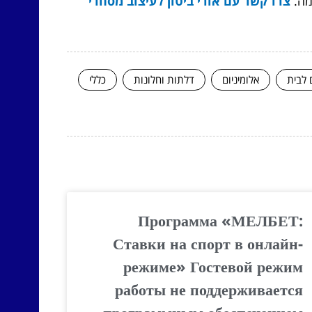
מה.
צרו קשר עם אורי ביטון לעיצוב מסחרי
 לבית
אלומיניום
דלתות וחלונות
כללי
Программа «МЕЛБЕТ:
Ставки на спорт в онлайн-
режиме» Гостевой режим
работы не поддерживается
программным обеспечением