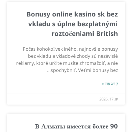
Bonusy online kasino sk bez
vkladu s úplne bezplatnými
roztočeniami British
Počas kohokoľvek iného, ​​najnovšie bonusy
bez vkladu a vkladové zhody sú nezávislé
reklamy, ktoré určite musíte zhromaždiť, a nie
spochybniť. Veľmi bonusy bez...
קרא עוד »
יונ 17, 2026
В Алматы имеется более 90