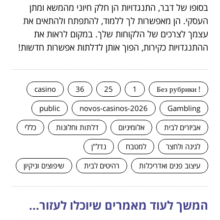
בסופו של דבר, התנגדויות הן חלק חיוני מהמשא ומתן
העסקי. הן מאפשרות לך ללמוד, להתפתח ולהתאים את
עצמך לצרכים של הלקוחות שלך. במקום לראות את
ההתנגדויות כקירות, הפוך אותן לדלתות אפשרות חדשות!
casino
36
25
1
! Без рубрики
public
novos-casinos-2026
Gambling
אביזרים לבית
אלומיניום
דלתות וחלונות
כללי
לגינה ולחצר
למטבח
נדל"ן
עיצוב פנים ואדריכלות
רהיטים לבית
שיפוצים וניקיון
המשך לעוד מאמרים שיוכלו לעזור...