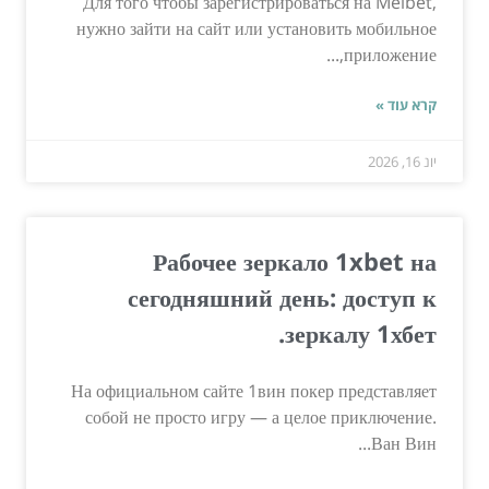
Для того чтобы зарегистрироваться на Melbet,
нужно зайти на сайт или установить мобильное
приложение,...
קרא עוד »
יונ 16, 2026
Рабочее зеркало 1xbet на
сегодняшний день: доступ к
зеркалу 1хбет.
На официальном сайте 1вин покер представляет
собой не просто игру — а целое приключение.
Ван Вин...