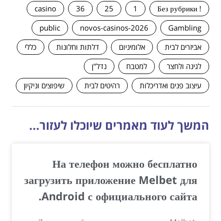
casino
36
25
1
! Без рубрики
public
novos-casinos-2026
Gambling
אביזרים לבית
אלומיניום
דלתות וחלונות
כללי
לגינה ולחצר
למטבח
נדל"ן
עיצוב פנים ואדריכלות
רהיטים לבית
שיפוצים וניקיון
המשך לעוד מאמרים שיוכלו לעזור...
На телефон можно бесплатно
загрузить приложение Melbet для
Android с официального сайта.