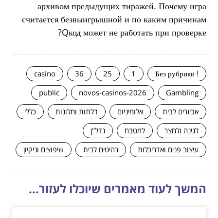
архивом предыдущих тиражей. Почему игра
считается безвыигрышной и по каким причинам
Qкод может не работать при проверке?
casino
36
25
1
! Без рубрики
public
novos-casinos-2026
Gambling
אביזרים לבית
אלומיניום
דלתות וחלונות
כללי
לגינה ולחצר
למטבח
נדל"ן
עיצוב פנים ואדריכלות
רהיטים לבית
שיפוצים וניקיון
המשך לעוד מאמרים שיוכלו לעזור...