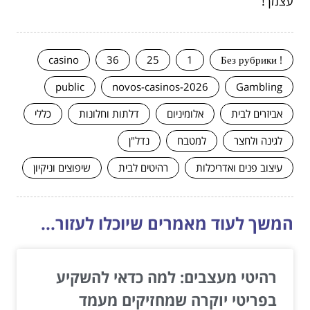
עצמך!
casino
36
25
1
! Без рубрики
public
novos-casinos-2026
Gambling
אביזרים לבית
אלומיניום
דלתות וחלונות
כללי
לגינה ולחצר
למטבח
נדל"ן
עיצוב פנים ואדריכלות
רהיטים לבית
שיפוצים וניקיון
המשך לעוד מאמרים שיוכלו לעזור...
רהיטי מעצבים: למה כדאי להשקיע
בפריטי יוקרה שמחזיקים מעמד