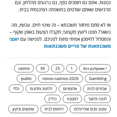
נכונות. אתם גם חוסכים כסף, גם נרגעים מהלחץ, וגם
מרגישים שאתם שולטים במשפחה הפיננסית בבית.
אז לא סתם מיחזור משכנתא – זה שינוי חיים. עכשיו, מה
נשאר? תפנו ליועץ מקצועי, תקבלו הצעות באופן שקוף –
והמסלול לחיסכון אמיתי פתוח לפניכם. לפגישה עם
יועצי
משכנתאות של פריים משכנתאות
casino
36
25
1
! Без рубрики
public
novos-casinos-2026
Gambling
אביזרים לבית
אלומיניום
דלתות וחלונות
כללי
לגינה ולחצר
למטבח
נדל"ן
עיצוב פנים ואדריכלות
רהיטים לבית
שיפוצים וניקיון