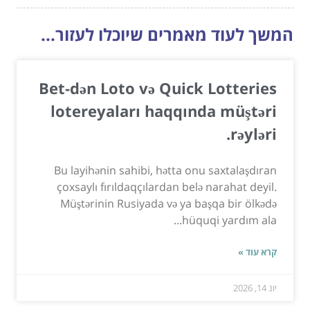
המשך לעוד מאמרים שיוכלו לעזור...
Bet-dən Loto və Quick Lotteries
lotereyaları haqqında müştəri
rəyləri.
Bu layihənin sahibi, hətta onu saxtalaşdıran
çoxsaylı fırıldaqçılardan belə narahat deyil.
Müştərinin Rusiyada və ya başqa bir ölkədə
hüquqi yardım ala...
קרא עוד »
יונ 14, 2026