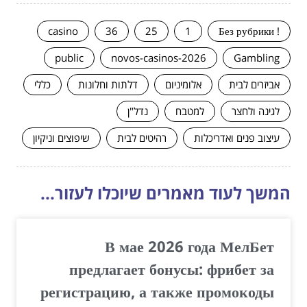
casino
36
25
1
! Без рубрики
public
novos-casinos-2026
Gambling
אביזרים לבית
אלומיניום
דלתות וחלונות
כללי
לגינה ולחצר
למטבח
נדל"ן
עיצוב פנים ואדריכלות
רהיטים לבית
שיפוצים וניקיון
המשך לעוד מאמרים שיוכלו לעזור...
В мае 2026 года МелБет
предлагает бонусы: фрибет за
регистрацию, а также промокоды