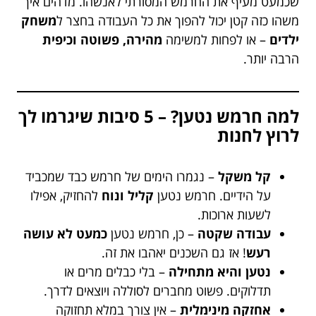
שכמעט מעיף את החרמש המסורתי לאנשהו. מדהים איך
משהו כזה קטן יכול להפוך את כל העבודה בחצר ל
משחק
ילדים
– או לפחות למשימה
מהירה, פשוטה וכיפית
הרבה יותר.
למה חרמש נטען? – 5 סיבות שיגרמו לך
לרוץ לחנות
קל משקל
– נגמרו הימים של חרמש כבד שמכביד
על הידיים. חרמש נטען
קליל ונוח
להחזיק, אפילו
לשעות ארוכות.
עבודה שקטה
– כן, חרמש נטען
כמעט לא עושה
רעש
! אז גם השכנים יאהבו את זה.
נטען והיא מתחילה
– בלי כבלים מרים או
תדלוקים. פשוט מחברים לסוללה ויוצאים לדרך.
אחזקה מינימלית
– אין צורך במלא תחזוקה