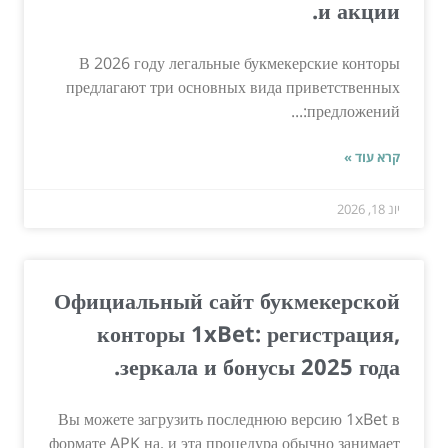
и акции.
В 2026 году легальные букмекерские конторы
предлагают три основных вида приветственных
предложений:...
קרא עוד »
יונ 18, 2026
Официальный сайт букмекерской
конторы 1xBet: регистрация,
зеркала и бонусы 2025 года.
Вы можете загрузить последнюю версию 1xBet в
формате APK на, и эта процедура обычно занимает