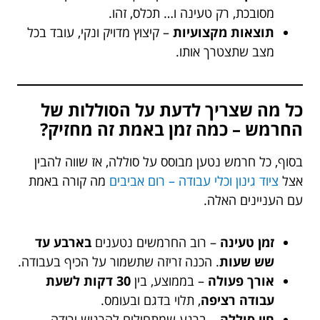
מסובכת, רק טעינה ו… תכלס, זהו.
תוצאות מקצועיות
– קיצוץ מדויק ונקי, עובד בכל
מצב שתצטרך אותו.
כל מה שצריך לדעת על הסוללות של
החרמש – כמה זמן באמת זה מחזיק?
בסוף, כל חרמש נטען מבוסס על סוללה, אז שווה להבין
אצל
ציוד גינון וכלי עבודה – רום אביבים
מה קורה באמת
עם העניינים האלה.
זמן טעינה
– רוב החרמשים נטענים
בארבע עד
שש שעות
. הכנה זריזה שתשמור על הכיף בעבודה.
אורך פעולה
– בממוצע, בין
30 דקות לשעת
עבודה רציפה
, תלוי בדגם ובעומס.
חיי סוללה
– ברגע שמתחילים להרגיש ירידה