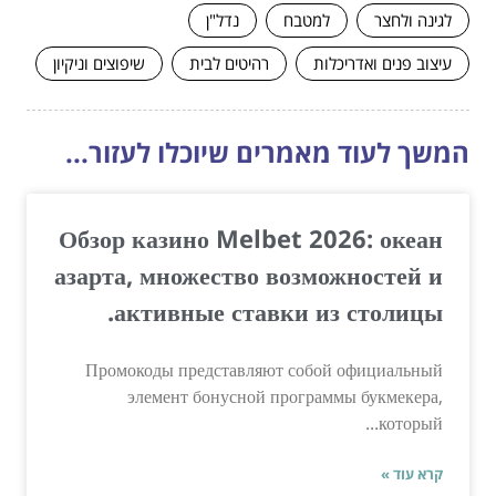
לגינה ולחצר
למטבח
נדל"ן
עיצוב פנים ואדריכלות
רהיטים לבית
שיפוצים וניקיון
המשך לעוד מאמרים שיוכלו לעזור...
Обзор казино Melbet 2026: океан
азарта, множество возможностей и
активные ставки из столицы.
Промокоды представляют собой официальный
элемент бонусной программы букмекера,
который...
קרא עוד »