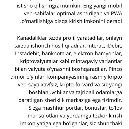
istisno qilishingiz mumkin. Eng yangi mobil
veb-sahifalar optimallashtirilgan va PWA
o'rnatilishiga qisqa kirish imkonini beradi.
Kanadaliklar tezda profil yaratadilar, onlayn
tarzda ishonch hosil qiladilar, Interac, iDebit,
Instadebit, banknotalar, elektron hamyonlar,
kriptovalyutalar kabi mintaqaviy variantlar
bilan valyuta o'ynashni boshqaradilar. Pinco
qimor o'yinlari kompaniyasining rasmiy kripto
veb-sayti xavfsiz, kripto-forvard va siz yangi
boshlanuvchilar va tajribali odamlarga
qaratilgan sheriklik markaziga ega tizimdir.
Sizga mashhur portlar, bonuslar, to'lov
mahsulotlari va yordamga tezkor kirish
imkoniyatiga ega bo'lganlar, siz shunchaki