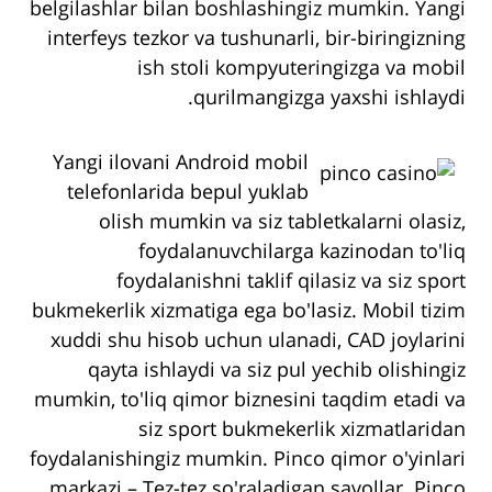
belgilashlar bilan boshlashingiz mumkin. Yangi
interfeys tezkor va tushunarli, bir-biringizning
ish stoli kompyuteringizga va mobil
qurilmangizga yaxshi ishlaydi.
Yangi ilovani Android mobil
telefonlarida bepul yuklab
olish mumkin va siz tabletkalarni olasiz,
foydalanuvchilarga kazinodan to'liq
foydalanishni taklif qilasiz va siz sport
bukmekerlik xizmatiga ega bo'lasiz. Mobil tizim
xuddi shu hisob uchun ulanadi, CAD joylarini
qayta ishlaydi va siz pul yechib olishingiz
mumkin, to'liq qimor biznesini taqdim etadi va
siz sport bukmekerlik xizmatlaridan
foydalanishingiz mumkin. Pinco qimor o'yinlari
markazi – Tez-tez so'raladigan savollar. Pinco