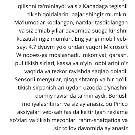
qilishni ta'minlaydi va siz Kanadaga tegishli
tikish qoidalarini bajarishingiz mumkin.
Ma'lumotlar kodlangan, narxlar tasdiqlangan
va siz o'nlab yillar davomida sudga kirishni
kuzatishingiz mumkin.
Eng yangi mobil veb-
sayt 4.7 dyuym yoki undan yuqori Microsoft
Windows-ga moslashadi, imkoniyat, qarash,
pul tikish sirlari, kassa va o'yin lobbilarini o'z
vaqtida va tezkor ravishda saqlab qoladi.
Sensorli menyular, qisqa shtamp va bir qo'lli
tikish sirpanishlari uydan uzoqda o'ynashni
doimiy ravishda ta'minlaydi. Bonusli
moliyalashtirish va siz aylanasiz, bu Pinco
aksiyalari veb-sahifasida keltirilgan reklama
so'zlari va tikish mezonlari rahm-shafqatida va
siz to'lov davomida aylanasiz.