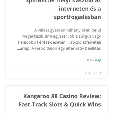
interneten és a
sportfogadásban
A válasz gyakran néhány órán belül
megérkezik, ami egyszerűbb a sürgős vagy
haladóbb kérések esetén. Kapcsolatfelvételi
űrlap. A weboldalon egy alternatív beállítás...
קרא עוד »
יונ 17, 2026
Kangaroo 88 Casino Review:
Fast‑Track Slots & Quick Wins