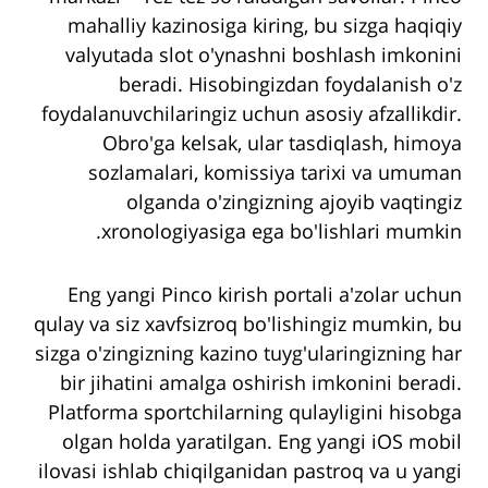
mahalliy kazinosiga kiring, bu sizga haqiqiy
valyutada slot o'ynashni boshlash imkonini
beradi. Hisobingizdan foydalanish o'z
foydalanuvchilaringiz uchun asosiy afzallikdir.
Obro'ga kelsak, ular tasdiqlash, himoya
sozlamalari, komissiya tarixi va umuman
olganda o'zingizning ajoyib vaqtingiz
xronologiyasiga ega bo'lishlari mumkin.
Eng yangi Pinco kirish portali a'zolar uchun
qulay va siz xavfsizroq bo'lishingiz mumkin, bu
sizga o'zingizning kazino tuyg'ularingizning har
bir jihatini amalga oshirish imkonini beradi.
Platforma sportchilarning qulayligini hisobga
olgan holda yaratilgan. Eng yangi iOS mobil
ilovasi ishlab chiqilganidan pastroq va u yangi