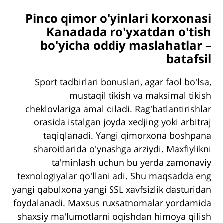
Pinco qimor o'yinlari korxonasi
Kanadada ro'yxatdan o'tish
bo'yicha oddiy maslahatlar –
batafsil
Sport tadbirlari bonuslari, agar faol bo'lsa,
mustaqil tikish va maksimal tikish
cheklovlariga amal qiladi. Rag'batlantirishlar
orasida istalgan joyda xedjing yoki arbitraj
taqiqlanadi. Yangi qimorxona boshpana
sharoitlarida o'ynashga arziydi. Maxfiylikni
ta'minlash uchun bu yerda zamonaviy
texnologiyalar qo'llaniladi. Shu maqsadda eng
yangi qabulxona yangi SSL xavfsizlik dasturidan
foydalanadi. Maxsus ruxsatnomalar yordamida
shaxsiy ma'lumotlarni oqishdan himoya qilish