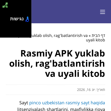
נגישות
דף הבית
»
Rasmiy APK yuklab olish, rag'batlantirish va
uyali kitob
Rasmiy APK yuklab
olish, rag'batlantirish
va uyali kitob
תאריך: יונ 16, 2026
Sayt
pinco uzbekistan rasmiy sayt haqida
litsenziyalash shartlarini, maxfiylikka rioya