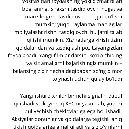
vositasidan foydalaning yoki xizmat bilan
bog'laning. Shaxsni tasdiqlovchi hujjat va
manzilingizni tasdiqlovchi hujjat bo'lishi
mumkin; yuqori aylanma mablag'lar
moliyalashtirishni tasdiqlovchi hujjatni talab
qilishi mumkin. Xizmatlarga kirish tizim
qoidalaridan va tasdiqlash pozitsiyangizdan
foydalanadi. Yangi filmlar darsini ko'rib chiqing
va siz amallarni bajarishingiz mumkin –
balansingiz bir necha daqiqadan so'ng qimor
o'ynash uchun qulay bo'ladi.
Yangi ishtirokchilar birinchi signalni qabul
qilishadi va keyinroq KYC ni yakunlab, yuqori
pul yechish cheklovlariga ega bo'lishadi.
Aksiyalar qonunlar va qoidalarga tegishli aniq
tikish qoidalariga amal qiladi va siz o'yinlarni