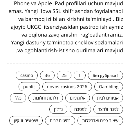
iPhone va Apple iPad profillari uchun mavjud
emas. Yangi ilova SSL shifrlashdan foydalanadi
va barmoq izi bilan kirishni ta'minlaydi. Biz
ajoyib UKGC litsenziyasidan pastroq ishlaymiz
va oqilona zavqlanishni rag'batlantiramiz.
Yangi dasturiy ta'minotda cheklov sozlamalari
va ogohlantirish-istisno qurilmalari mavjud.
casino
36
25
1
! Без рубрики
public
novos-casinos-2026
Gambling
אביזרים לבית
אלומיניום
דלתות וחלונות
כללי
לגינה ולחצר
למטבח
נדל"ן
עיצוב פנים ואדריכלות
רהיטים לבית
שיפוצים וניקיון