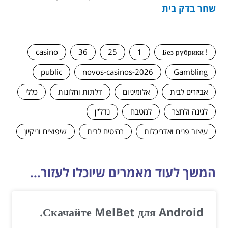
שחר בדק בית
casino
36
25
1
! Без рубрики
public
novos-casinos-2026
Gambling
אביזרים לבית
אלומיניום
דלתות וחלונות
כללי
לגינה ולחצר
למטבח
נדל"ן
עיצוב פנים ואדריכלות
רהיטים לבית
שיפוצים וניקיון
המשך לעוד מאמרים שיוכלו לעזור...
Скачайте MelBet для Android.