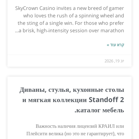
SkyCrown Casino invites a new breed of gamer
who loves the rush of a spinning wheel and
the sting of a single win. For those who prefer
a brisk, high‑intensity session over marathon...
קרא עוד »
יונ 19, 2026
Диваны, стулья, кухонные столы
и мягкая коллекции Standoff 2
каталог мебель.
Важность наличия лицензий КРАИЛ или
Плейсити велика (но это не гарантирует), что