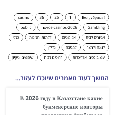
casino
36
25
1
! Без рубрики
public
novos-casinos-2026
Gambling
אביזרים לבית
אלומיניום
דלתות וחלונות
כללי
לגינה ולחצר
למטבח
נדל"ן
עיצוב פנים ואדריכלות
רהיטים לבית
שיפוצים וניקיון
המשך לעוד מאמרים שיוכלו לעזור...
В 2026 году в Казахстане какие
букмекерские конторы
предлагают фрибеты за