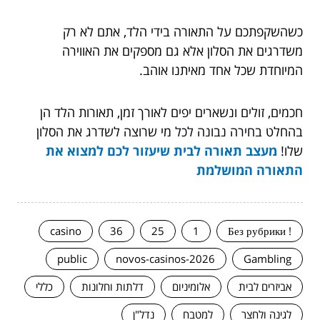
כשהשקפתכם על התאורה בידי הלד, אתם לא רק
משדרגים את הסלון אלא גם מספקים את האווירה
המיוחדת שכל אחד מאיתנו אוהב.
חכמים, זולים ונשארים יפים לאורך זמן, תאורות הלד הן
בהחלט בחירה נבונה לכל מי שרוצה לשדרג את הסלון
שלו!
מעצב תאורה לבית שיעזור לכם למצוא את
התאורה המושלמת
casino
36
25
1
! Без рубрики
public
novos-casinos-2026
Gambling
אביזרים לבית
אלומיניום
דלתות וחלונות
כללי
לגינה ולחצר
למטבח
נדל"ן