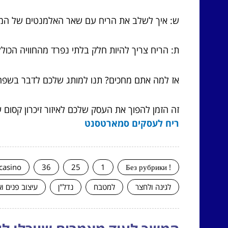
ש: איך לשלב את הריח עם שאר האלמנטים של המ
ת: הריח צריך להיות חלק בלתי נפרד מהחוויה הכולל
אז למה אתם מחכים? תנו למותג שלכם לדבר בשפה 
זה הזמן להפוך את העסק שלכם לאיזור זיכרון קסו
ריח לעסקים סמארטסנט
casino
36
25
1
! Без рубрики
לגינה ולחצר
למטבח
נדל"ן
עיצוב פנים ו