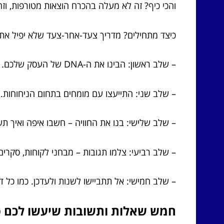
והכי כיף? זה לא מעלה בהכרח הוצאות מטורפות, וזה
כיצד מתחילים? מדריך צעד-אחר-צעד שלא יפיל את
– שלב ראשון: הבינו את ה-DNA של העסק שלכם. מה רוצים לספר? איזה רגשות להפעיל?
– שלב שני: התייעצו עם מומחים בתחום הניחוחות. י
– שלב שלישי: בנו את החוויה – חשבו איפה ואיך 
– שלב רביעי: צלמו תגובות – מבחני לקוחות, סקרים 
– שלב חמישי: אל תתביישו לשנות ולעדכן. כמו כל ד
חמש שאלות ותשובות שיעשו לכם 