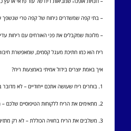
– חנויות אופנה שמביאות ריח של עור פראי או עץ כ
– בתי קפה שמשדרים ניחוח של קפה טרי שנשפך ע
– מלונות שמקבלים את פני האורחים עם ריחות עדינ
ריח הוא כמו חתיכת מעגל קסמים, שמאפשרת חיבור 
איך באמת יוצרים בידול אמיתי באמצעות ריח?
1. בוחרים ריח שעושה אתכם ייחודיים – לא מדובר בסתם ניחוח יפה, אלא בריח שמשקף את האישיות והערכים של העסק שלכם. זו נקודת ההתחלה.
2. מתאימים את הריח ללקוחות הטיפוסיים שלכם – חשוב שתדעו מי הלקוחות שלכם, מה גורם להם להרגיש טוב, נכנס לראש שלהם, ו… נשאר שם.
3. משלבים את הריח בחוויה הכוללת – לא רק מתזים באוויר, אלא בשילוב מוצרי מכירה, רהיטים, מוצרי קוסמטיקה ועוד.