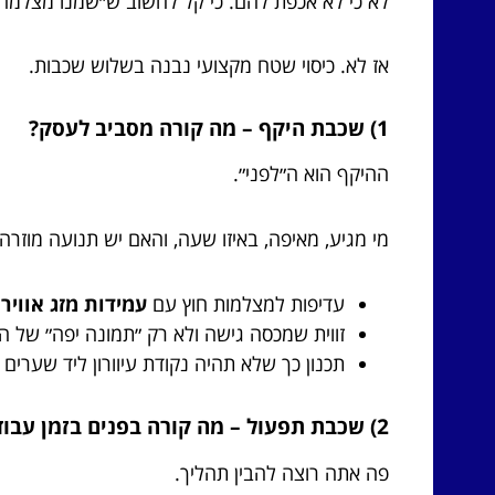
לא כי לא אכפת להם. כי קל לחשוב ש״שמנו מצלמה, ס
אז לא. כיסוי שטח מקצועי נבנה בשלוש שכבות.
1) שכבת היקף – מה קורה מסביב לעסק?
ההיקף הוא ה״לפני״.
מי מגיע, מאיפה, באיזו שעה, והאם יש תנועה מוזרה 
עדיפות למצלמות חוץ עם
עמידות מזג אוויר
ו
זווית שמכסה גישה ולא רק ״תמונה יפה״ של הק
תכנון כך שלא תהיה נקודת עיוורון ליד שערים ו
2) שכבת תפעול – מה קורה בפנים בזמן עבודה?
פה אתה רוצה להבין תהליך.