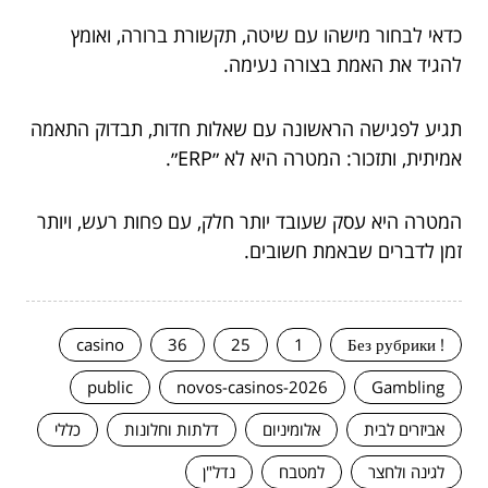
כדאי לבחור מישהו עם שיטה, תקשורת ברורה, ואומץ
להגיד את האמת בצורה נעימה.
תגיע לפגישה הראשונה עם שאלות חדות, תבדוק התאמה
אמיתית, ותזכור: המטרה היא לא ״ERP״.
המטרה היא עסק שעובד יותר חלק, עם פחות רעש, ויותר
זמן לדברים שבאמת חשובים.
casino
36
25
1
! Без рубрики
public
novos-casinos-2026
Gambling
אביזרים לבית
אלומיניום
דלתות וחלונות
כללי
לגינה ולחצר
למטבח
נדל"ן