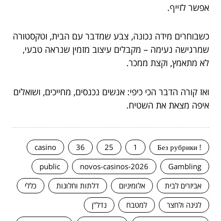
אפשר לזייף.
כשבוחרים מידה נכונה, צבע שמדבר עם הבית, וטקסטורה
שמרגישה נעימה – מקבלים עיצוב מזמין שנראה טבעי,
לא מתאמץ, וקצת ממכר.
ואז קורה הדבר הכי כיפי: אנשים נכנסים, מחייכים, ושואלים
איפה מצאת את השטיח.
casino
36
25
1
! Без рубрики
public
novos-casinos-2026
Gambling
אביזרים לבית
אלומיניום
דלתות וחלונות
כללי
לגינה ולחצר
למטבח
נדל"ן