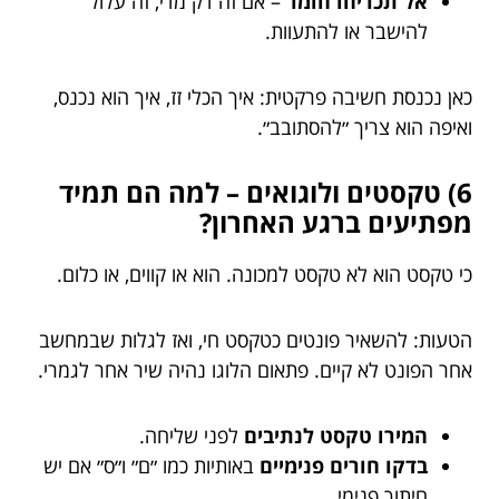
אל תכריחו חומר
– אם זה דק מדי, זה עלול
להישבר או להתעוות.
כאן נכנסת חשיבה פרקטית: איך הכלי זז, איך הוא נכנס,
ואיפה הוא צריך ״להסתובב״.
6) טקסטים ולוגואים – למה הם תמיד
מפתיעים ברגע האחרון?
כי טקסט הוא לא טקסט למכונה. הוא או קווים, או כלום.
הטעות: להשאיר פונטים כטקסט חי, ואז לגלות שבמחשב
אחר הפונט לא קיים. פתאום הלוגו נהיה שיר אחר לגמרי.
המירו טקסט לנתיבים
לפני שליחה.
בדקו חורים פנימיים
באותיות כמו ״ם״ ו״ס״ אם יש
חיתוך פנימי.