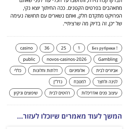
מתאהבים בפרטים הקטנים. ככה החיתוך יוצא נקי,
הפרויקט מתקדם חלק, ואתם נשארים עם תחושה נעימה
של ״כן, זה בדיוק מה שרציתי״.
casino
36
25
1
! Без рубрики
public
novos-casinos-2026
Gambling
אביזרים לבית
אלומיניום
דלתות וחלונות
כללי
לגינה ולחצר
למטבח
נדל"ן
עיצוב פנים ואדריכלות
רהיטים לבית
שיפוצים וניקיון
המשך לעוד מאמרים שיוכלו לעזור...