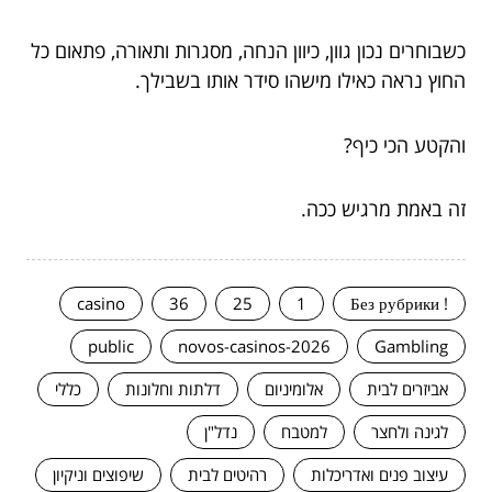
כשבוחרים נכון גוון, כיוון הנחה, מסגרות ותאורה, פתאום כל
החוץ נראה כאילו מישהו סידר אותו בשבילך.
והקטע הכי כיף?
זה באמת מרגיש ככה.
casino
36
25
1
! Без рубрики
public
novos-casinos-2026
Gambling
אביזרים לבית
אלומיניום
דלתות וחלונות
כללי
לגינה ולחצר
למטבח
נדל"ן
עיצוב פנים ואדריכלות
רהיטים לבית
שיפוצים וניקיון