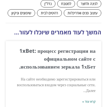
לגינה ולחצר
למטבח
נדל"ן
עיצוב פנים ואדריכלות
רהיטים לבית
שיפוצים וניקיון
המשך לעוד מאמרים שיוכלו לעזור...
1xBet: процесс регистрации на
официальном сайте с
использованием зеркала 1хБет.
На сайте необходимо зарегистрироваться или
воспользоваться входом через социальные сети.
Далее...
קרא עוד »