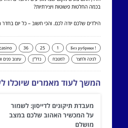
בכמה החלטות פשוטות ויצירתיות?
הילדים שלכם יודה לכם. והכי חשוב – כל יום בחדר
casino
36
25
1
! Без рубрики
לגינה ולחצר
למטבח
נדל"ן
עיצוב פנים ו
המשך לעוד מאמרים שיוכלו לעז
מעבדת תיקונים לדייסון: לשמור
על המכשיר האהוב שלכם במצב
מושלם