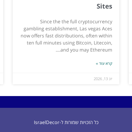
Sites
Since the the full cryptocurrency
gambling establishment, Las vegas Aces
now offers fast distributions, often within
ten full minutes using Bitcoin, Litecoin,
and you may Ethereum....
קרא עוד »
יונ 13, 2026
כל הזכויות שמורות ל-IsraelDecor