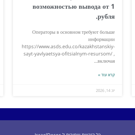
возможностью вывода от 1
рубля.
Операторы в основном требуют больше
информации
https://www.asds.edu.co/kazakhstanskiy-
sayt-yavlyaetsya-ofitsialnym-resursom/ ,
включая...
קרא עוד »
יונ 14, 2026
כל הזכויות שמורות ל-IsraelDecor