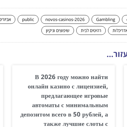
Gambling
novos-casinos-2026
public
אביזרים
אדריכלות
רהיטים לבית
שיפוצים וניקיון
ור...
В 2026 году можно найти
онлайн казино с лицензией,
предлагающее игровые
автоматы с минимальным
депозитом всего в 50 рублей, а
также лучшие слоты с