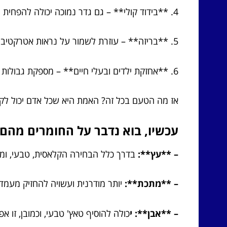
4. **בידוד קולי** – גם גדר נמוכה יכולה להפחית רעשים בלתי רצויים מבחוץ.
5. **בריזה** – עוזרת לשמור על נראות אטרקטיבית, מבלי לחסום את האור.
6. **אחזקת ילדים ובעלי חיים** – מספקת גבולות ברורים למשחקים.
אז מה הטעם בכל זה? האמת היא שכל אדם יכול לק
עכשיו, בוא נדבר על החומרים מהם 
– **עץ**:
בדרך כלל הבחירה הקלאסית, טבעי, ומת
– **מתכת**:
יותר מודרנית ועשויה להחזיק מעמד 
– **אבן**: י
כולה להוסיף טאץ' טבעי, וכמובן, זו א