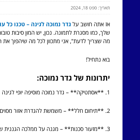
תאריך: ספט 18, 2024
אז אתה חושב על
גדר נמוכה לגינה – טכנו כל עוז
שלך, כמו מסגרת לתמונה. נכון, יש המון סיבות טוב
מה שצריך לדעת", אני מתכוון לכל מה שיהפוך את ה
בוא נתחיל!
יתרונות של גדר נמוכה:
1. **אסתטיקה** – גדר נמוכה מוסיפה יופי לגינה ומחמיאה לשאר האלמנטים.
2. **תיחום חלל** – משמשת להגדרת אזור מסוים לטובת שיחים, פרחים או דשא.
3. **מזעור סכנות** – מגנה על ממלכה הגננית שלך מפני חיות קטנות, אבל לא גבוהה מדי כדי להפריע למעבר של ציפורים.